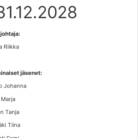
31.12.2028
ohtaja:
a Riikka
inaiset jäsenet:
o Johanna
 Marja
n Tanja
ki Tiina