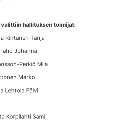
littiin hallituksen toimijat:
a Rintanen Tanja
a-aho Johanna
ansson-Perkiö Miia
uttonen Marko
a Lehtola Päivi
ta Korpilahti Sami