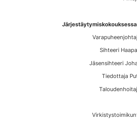
Järjestäytymiskokouksessa va
Varapuheenjohtaj
Sihteeri Haap
Jäsensihteeri Joh
Tiedottaja P
Taloudenhoitaj
Virkistystoimikun