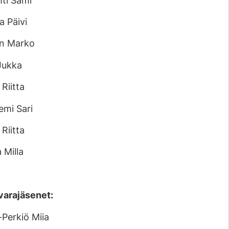
hti Sami
a Päivi
n Marko
 Jukka
Riitta
emi Sari
 Riitta
 Milla
varajäsenet:
Perkiö Miia