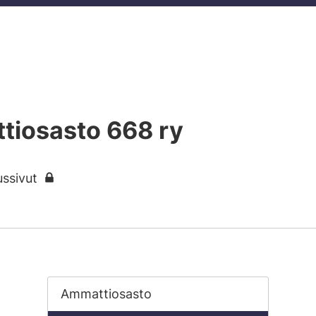
tiosasto 668 ry
ussivut
Ammattiosasto