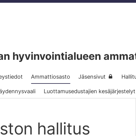
n hyvinvointialueen ammat
eystiedot
Ammattiosasto
Jäsensivut
Hallit
äydennysvaali
Luottamusedustajien kesäjärjestelyt
ton hallitus