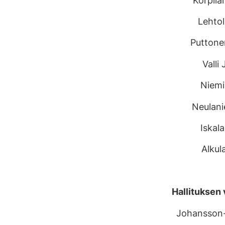
Korpila
Lehtol
Puttone
Valli
Niemi 
Neulani
Iskala
Alkula
Hallituksen 
Johansson-