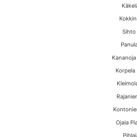
Käkelä
Kokkin
Sihto
Panula
Kananoja
Korpela
Kleimol
Rajanie
Kontonie
Ojala Pi
Pihlaj