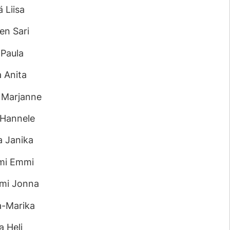
 Liisa
en Sari
 Paula
 Anita
 Marjanne
 Hannele
a Janika
mi Emmi
mi Jonna
a-Marika
a Heli