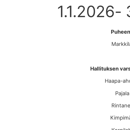
1.1.2026- 
Puheenj
Markkil
Hallituksen vars
Haapa-ah
Pajala
Rintane
Kimpimä