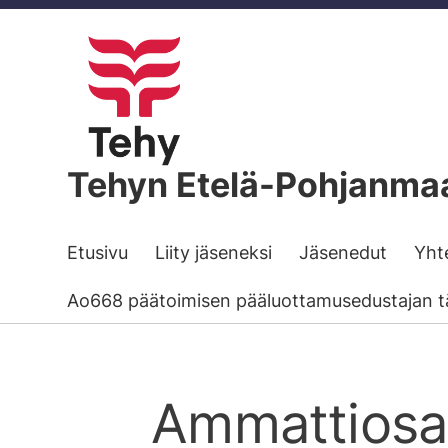
Siirry
sivun
sisältöön
Tehyn Etelä-Pohjanmaa
Etusivu
Liity jäseneksi
Jäsenedut
Yht
Ao668 päätoimisen pääluottamusedustajan t
Ammattiosas