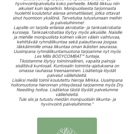
hyvinvointipalveluita koko perheelle. Meillä liikkuu niin
aikuiset kuin lapsetkin. Monipuolisesta tarjonnasta
huolehtii koulutetut alansa ammattilaiset, jotka ottavat
sinut huomioon yksilönä. Tervetuloa tutustumaan meihin
ja palveluihimme!
Lapsille on tarjolla erilaisia akrobatia- ja tankoakrobatia
kursseja. Tankoakrobatiaa löytyy myös aikuisille. Naisille
ja miehille monipuolista kolmen viikon välein vaihtuvaa,
kehittävää ryhmäliikuntaa sekä palauttavaa joogaa.
Iäkkäimmille omaa liikuntaa oman ikäisten seurassa.
Uusimpana ryhmäliikuntamuotona tarjoamme nyt myös
Les Mills BODYCOMBAT™ tunteja.
Tiloistamme löytyy toiminnallinen, vapaita painoja
sisältävä kuntosali. Kuntosalin toiminta-ajatuksena on
omassa rauhassa treenaaminen. Lisätietoja löydät
palvelut välilehdeltä.
Lisäksi meillä toimii koulutettu hieroja Mirkka. Uusimpana
hoitomuotona hieronnan yhteydessä tarjoamme myös Dry
Needling hoitoa. Lisätietoa tästä löydät palvelumme
välilehdeltä.
Tule siis ja tutustu meidän monipuolisiin liikunta- ja
hyvinvointi palveluihimme."