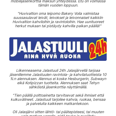
mobiilijäsenkorttia maksun yhteydessä. Etu on voimassa
tämän vuoden loppuun.
"Huvivaltion oma leipomo Bakery Voila valmistaa
suussasulavat leivät, leivokset ja leivonnaiset kaikkiin
Huvivaltion kahviloihin ja ravintoloihin. Hae uunituoreet
herkut mukaan tai pistäydy kahvilla paikan päällä!"
Liikenneasema Jalastuuli 24h Jalasjärvellä tarjoaa
jäsenillemme Jalastuulen ravintola- ja kahvilatuotteista 10
%:n alennuksen. Alennus ei koske Hesburgerin, Subwayn
eikä Kotipizzan tuotteita. Alennuksen saat Tehyn
sähköistä jäsenkorttia näyttämällä.
"Tien päällä polttoainetta tarvitsevat sekä ihmiset että
kulkuvälineet. Jalastuuli tarjoilee kahvia, ruokaa, bensaa
ja palveluita kaikkeen matkantekoon.
Oli Jalasjärvi sitten lähtö- tai päätepisteesi, tai muuten
vain matkan varrella, pidä tauko ja pysähdy