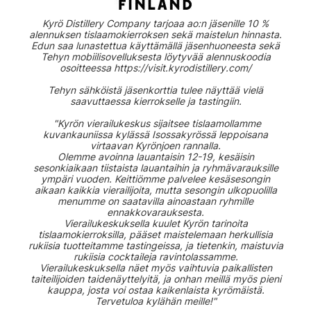
Kyrö Distillery Company tarjoaa ao:n jäsenille 10 %
alennuksen tislaamokierroksen sekä maistelun hinnasta.
Edun saa lunastettua käyttämällä jäsenhuoneesta sekä
Tehyn mobiilisovelluksesta löytyvää alennuskoodia
osoitteessa https://visit.kyrodistillery.com/
Tehyn sähköistä jäsenkorttia tulee näyttää vielä
saavuttaessa kierrokselle ja tastingiin.
"Kyrön vierailukeskus sijaitsee tislaamollamme
kuvankauniissa kylässä Isossakyrössä leppoisana
virtaavan Kyrönjoen rannalla.
Olemme avoinna lauantaisin 12-19, kesäisin
sesonkiaikaan tiistaista lauantaihin ja ryhmävarauksille
ympäri vuoden. Keittiömme palvelee kesäsesongin
aikaan kaikkia vierailijoita, mutta sesongin ulkopuolilla
menumme on saatavilla ainoastaan ryhmille
ennakkovarauksesta.
Vierailukeskuksella kuulet Kyrön tarinoita
tislaamokierroksilla, pääset maistelemaan herkullisia
rukiisia tuotteitamme tastingeissa, ja tietenkin, maistuvia
rukiisia cocktaileja ravintolassamme.
Vierailukeskuksella näet myös vaihtuvia paikallisten
taiteilijoiden taidenäyttelyitä, ja onhan meillä myös pieni
kauppa, josta voi ostaa kaikenlaista kyrömäistä.
Tervetuloa kylähän meille!"