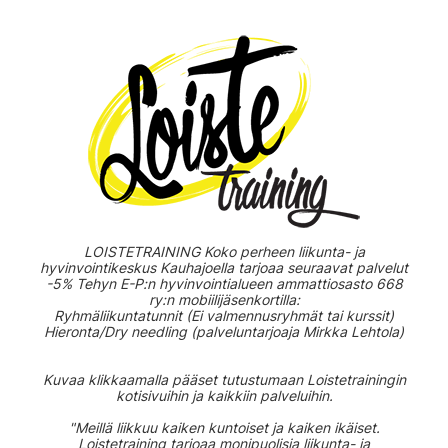
LOISTETRAINING Koko perheen liikunta- ja
hyvinvointikeskus Kauhajoella tarjoaa seuraavat palvelut
-5% Tehyn E-P:n hyvinvointialueen ammattiosasto 668
ry:n mobiilijäsenkortilla:
Ryhmäliikuntatunnit (Ei valmennusryhmät tai kurssit)
Hieronta/Dry needling (palveluntarjoaja Mirkka Lehtola)
​Kuvaa klikkaamalla pääset tutustumaan Loistetrainingin
kotisivuihin ja kaikkiin palveluihin.
"Meillä liikkuu kaiken kuntoiset ja kaiken ikäiset.
Loistetraining tarjoaa monipuolisia liikunta- ja