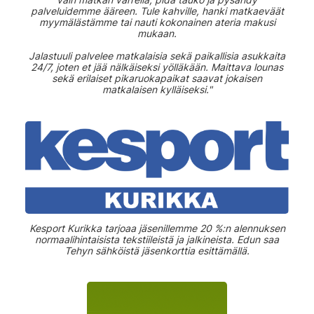
palveluidemme ääreen. Tule kahville, hanki matkaeväät
myymälästämme tai nauti kokonainen ateria makusi
mukaan.
Jalastuuli palvelee matkalaisia sekä paikallisia asukkaita
24/7, joten et jää nälkäiseksi yölläkään. Maittava lounas
sekä erilaiset pikaruokapaikat saavat jokaisen
matkalaisen kylläiseksi."
Kesport Kurikka tarjoaa jäsenillemme 20 %:n alennuksen
normaalihintaisista tekstiileistä ja jalkineista. Edun saa
Tehyn sähköistä jäsenkorttia esittämällä.