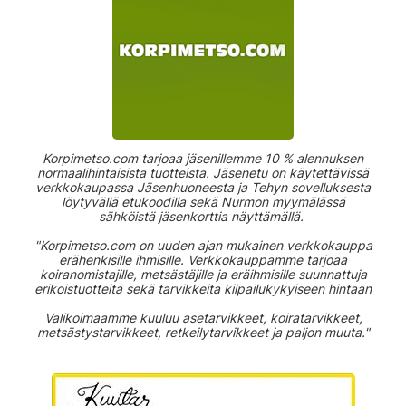
Korpimetso.com tarjoaa jäsenillemme 10 % alennuksen
normaalihintaisista tuotteista. Jäsenetu on käytettävissä
verkkokaupassa Jäsenhuoneesta ja Tehyn sovelluksesta
löytyvällä etukoodilla sekä Nurmon myymälässä
sähköistä jäsenkorttia näyttämällä.
"Korpimetso.com on uuden ajan mukainen verkkokauppa
erähenkisille ihmisille. Verkkokauppamme tarjoaa
koiranomistajille, metsästäjille ja eräihmisille suunnattuja
erikoistuotteita sekä tarvikkeita kilpailukykyiseen hintaan
Valikoimaamme kuuluu asetarvikkeet, koiratarvikkeet,
metsästystarvikkeet, retkeilytarvikkeet ja paljon muuta."