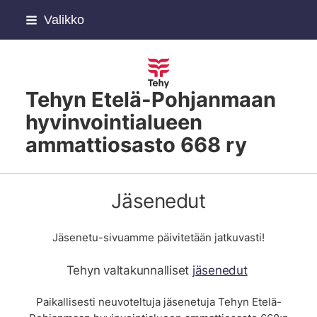
Siirry
Valikko
sivun
sisältöön
Tehyn Etelä-Pohjanmaan
hyvinvointialueen
ammattiosasto 668 ry
Jäsenedut
Jäsenetu-sivuamme päivitetään jatkuvasti!
Tehyn valtakunnalliset
jäsenedut
Paikallisesti neuvoteltuja jäsenetuja Tehyn Etelä-