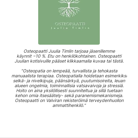
Osteopaatti Juulia Timlin tarjoaa jäsenillemme
käynnit −10 %. Etu on henkilökohtainen. Osteopaatti
Juulian kotisivuille pääset klikkaamalla kuvaa tai tästä.
"Osteopatia on lempeää, turvallista ja tehokasta
manuaalista terapiaa. Osteopatialla hoidetaan esimerkiksi
selkä- ja nivelkipuja, päänsärkyä, puutumisoireita, leuan
alueen ongelmia, toiminnallisia vatsavaivoja ja stressiä.
Hoito on aina yksilöllisesti suunniteltua ja sillä tuetaan
kehon omia itsesäätely- sekä paranemismekanismeja.
Osteopaatti on Valviran rekisteröimä terveydenhuollon
ammattihenkilö."