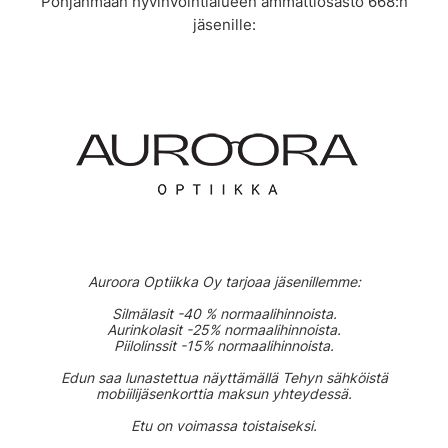
Pohjanmaan hyvinvointialueen ammattiosasto 668:n
jäsenille:
Auroora Optiikka Oy tarjoaa jäsenillemme:
Silmälasit -40 % normaalihinnoista.
Aurinkolasit -25% normaalihinnoista.
Piilolinssit -15% normaalihinnoista.
Edun saa lunastettua näyttämällä Tehyn sähköistä
mobiilijäsenkorttia maksun yhteydessä.
Etu on voimassa toistaiseksi.